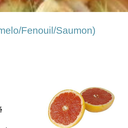
omelo/Fenouil/Saumon)
é