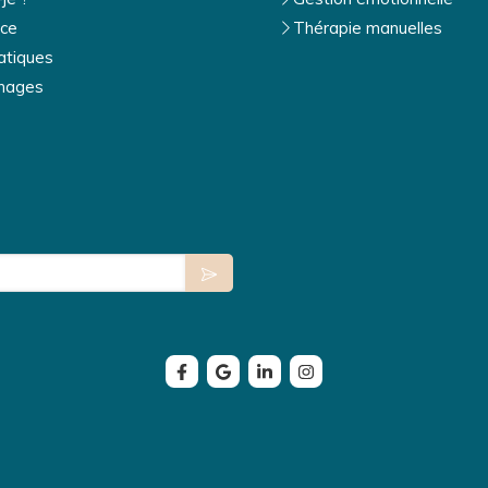
ce
Thérapie manuelles
atiques
nages