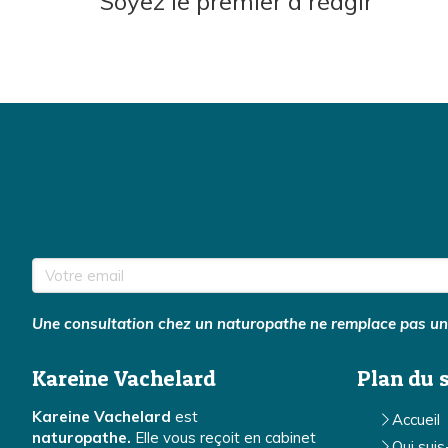
Soyez le premier à réagir
Votre email
Une consultation chez un naturopathe ne remplace pas une 
Kareine Vachelard
Plan du s
Kareine Vachelard
est
Accueil
naturopathe.
Elle vous reçoit en cabinet
Qui suis