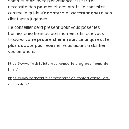
sommet mais avec bienveillance. Si le trajet
nécessite des
pauses
et des arrêts, le conseiller
comme le guide s'
adaptera
et
accompagnera
son
client sans jugement.
Le conseiller sera présent pour vous poser les
bonnes questions au bon moment afin que vous
trouviez votre
propre chemin soit celui qui est le
plus adapté pour vous
en vous aidant à clarifier
vos émotions.
https://www.iffacb.fr/liste-des-conseillers-agrees-fleurs-de-
bach/
https://www.bachcentre.com/fr/entrer-en-contact/conseillers-
enregistres/