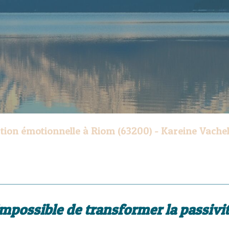
tion émotionnelle à Riom (63200) - Kareine Vache
impossible de transformer la passivit