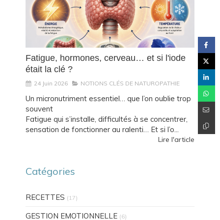
Fatigue, hormones, cerveau… et si l'iode
était la clé ?
24 Juin 2026
NOTIONS CLÉS DE NATUROPATHIE
Un micronutriment essentiel… que l’on oublie trop
souvent
Fatigue qui s’installe, difficultés à se concentrer,
sensation de fonctionner au ralenti… Et si l’o...
Lire l'article
Catégories
RECETTES
(17)
GESTION EMOTIONNELLE
(6)