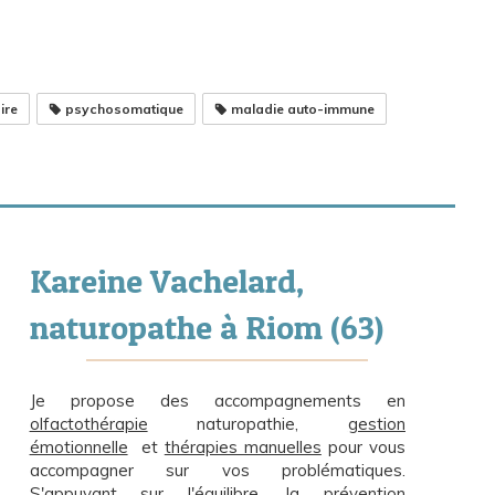
ire
psychosomatique
maladie auto-immune
Kareine Vachelard,
naturopathe à Riom (63)
Je propose des accompagnements en
olfactothérapie
naturopathie,
gestion
émotionnelle
et
thérapies manuelles
pour vous
accompagner sur vos problématiques.
S'appuyant sur l'équilibre, la prévention