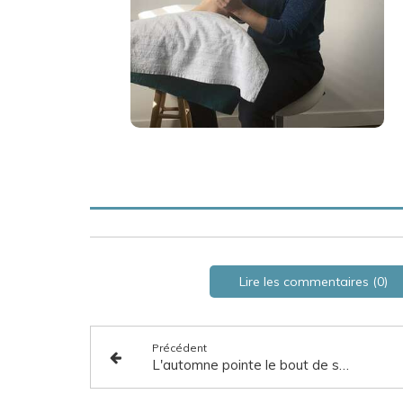
Lire les commentaires (0)
Précédent
L'automne pointe le bout de son Nez... Pensez à soutenir votre immunité!