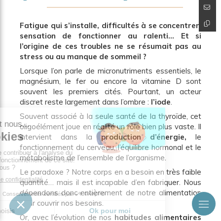
Fatigue qui s’installe, difficultés à se concentrer,
sensation de fonctionner au ralenti… Et si
l’origine de ces troubles ne se résumait pas au
stress ou au manque de sommeil ?
Lorsque l’on parle de micronutriments essentiels, le
magnésium, le fer ou encore la vitamine D sont
souvent les premiers cités. Pourtant, un acteur
discret reste largement dans l’ombre :
l’iode
.
Souvent associé à la seule santé de la thyroïde, cet
oligoélément joue en réalité un rôle bien plus vaste. Il
intervient dans la
production d’énergie,
le
fonctionnement du cerveau, l’équilibre hormonal et le
métabolisme de l’ensemble de l’organisme.
Le paradoxe ? Notre corps en a besoin en très faible
quantité… mais il est incapable d’en fabriquer. Nous
dépendons donc entièrement de notre alimentation
pour couvrir nos besoins.
Or, avec l’évolution de nos
habitudes alimentaires