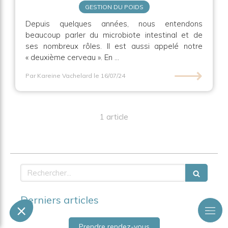
GESTION DU POIDS
Depuis quelques années, nous entendons
beaucoup parler du microbiote intestinal et de
ses nombreux rôles. Il est aussi appelé notre
« deuxième cerveau ». En ...
⟶
Par Kareine Vachelard
le 16/07/24
1 article
Rechercher
Derniers articles
Prendre rendez-vous